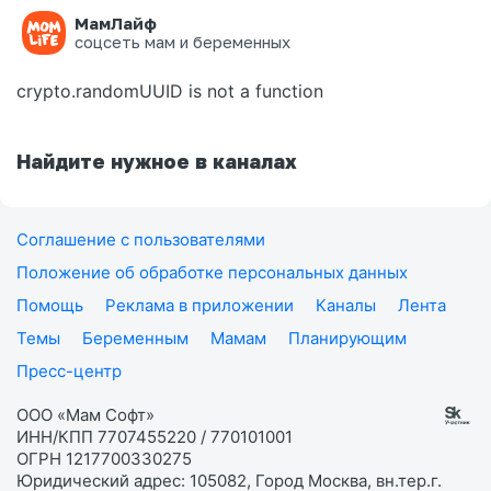
МамЛайф
Ошибка на странице
соцсеть мам и беременных
crypto.randomUUID is not a function
Найдите нужное в каналах
Соглашение с пользователями
Положение об обработке персональных данных
Помощь
Реклама в приложении
Каналы
Лента
Темы
Беременным
Мамам
Планирующим
Пресс-центр
ООО «Мам Софт»
ИНН/КПП 7707455220 / 770101001
ОГРН 1217700330275
Юридический адрес: 105082, Город Москва, вн.тер.г.