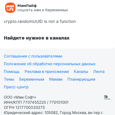
МамЛайф
Ошибка на странице
соцсеть мам и беременных
crypto.randomUUID is not a function
Найдите нужное в каналах
Соглашение с пользователями
Положение об обработке персональных данных
Помощь
Реклама в приложении
Каналы
Лента
Темы
Беременным
Мамам
Планирующим
Пресс-центр
ООО «Мам Софт»
ИНН/КПП 7707455220 / 770101001
ОГРН 1217700330275
Юридический адрес: 105082, Город Москва, вн.тер.г.