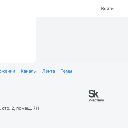
Войти
ложении
Каналы
Лента
Темы
 стр. 2, помещ. 7Н