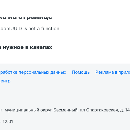
а на странице
ndomUUID is not a function
 нужное в каналах
работке персональных данных
Помощь
Реклама в при
центр
г. муниципальный округ Басманный, пл Спартаковская, д. 14,
 12.01