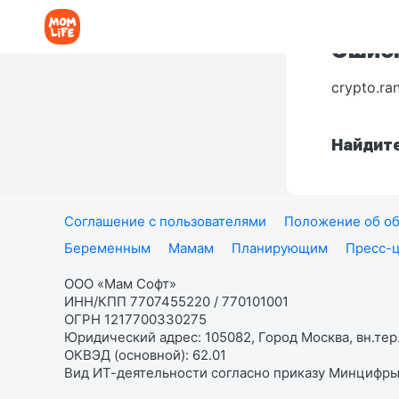
Ошибк
crypto.ra
Найдите
Соглашение с пользователями
Положение об об
Беременным
Мамам
Планирующим
Пресс-
ООО «Мам Софт»
ИНН/КПП 7707455220 / 770101001
ОГРН 1217700330275
Юридический адрес: 105082, Город Москва, вн.тер.
ОКВЭД (основной): 62.01
Вид ИТ-деятельности согласно приказу Минцифры: