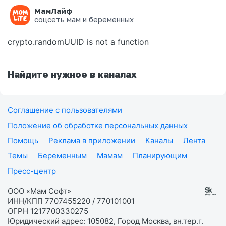
МамЛайф
Ошибка на странице
соцсеть мам и беременных
crypto.randomUUID is not a function
Найдите нужное в каналах
Соглашение с пользователями
Положение об обработке персональных данных
Помощь
Реклама в приложении
Каналы
Лента
Темы
Беременным
Мамам
Планирующим
Пресс-центр
ООО «Мам Софт»
ИНН/КПП 7707455220 / 770101001
ОГРН 1217700330275
Юридический адрес: 105082, Город Москва, вн.тер.г.