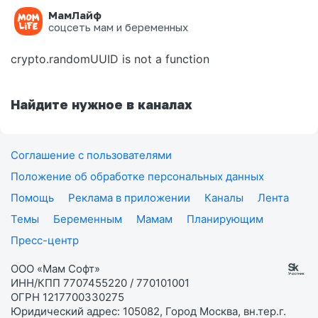
МамЛайф
Ошибка на странице
соцсеть мам и беременных
crypto.randomUUID is not a function
Найдите нужное в каналах
Соглашение с пользователями
Положение об обработке персональных данных
Помощь
Реклама в приложении
Каналы
Лента
Темы
Беременным
Мамам
Планирующим
Пресс-центр
ООО «Мам Софт»
ИНН/КПП 7707455220 / 770101001
ОГРН 1217700330275
Юридический адрес: 105082, Город Москва, вн.тер.г.