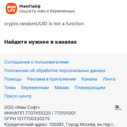
МамЛайф
Ошибка на странице
соцсеть мам и беременных
crypto.randomUUID is not a function
Найдите нужное в каналах
Соглашение с пользователями
Положение об обработке персональных данных
Помощь
Реклама в приложении
Каналы
Лента
Темы
Беременным
Мамам
Планирующим
Пресс-центр
ООО «Мам Софт»
ИНН/КПП 7707455220 / 770101001
ОГРН 1217700330275
Юридический адрес: 105082, Город Москва, вн.тер.г.