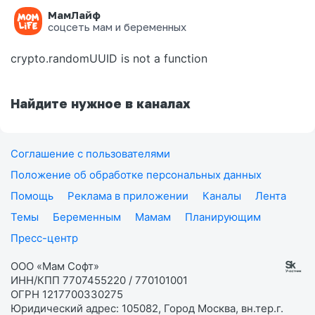
МамЛайф
Ошибка на странице
соцсеть мам и беременных
crypto.randomUUID is not a function
Найдите нужное в каналах
Соглашение с пользователями
Положение об обработке персональных данных
Помощь
Реклама в приложении
Каналы
Лента
Темы
Беременным
Мамам
Планирующим
Пресс-центр
ООО «Мам Софт»
ИНН/КПП 7707455220 / 770101001
ОГРН 1217700330275
Юридический адрес: 105082, Город Москва, вн.тер.г.