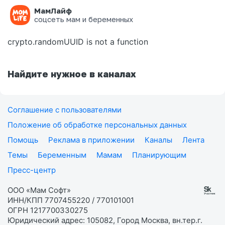
МамЛайф
Ошибка на странице
соцсеть мам и беременных
crypto.randomUUID is not a function
Найдите нужное в каналах
Соглашение с пользователями
Положение об обработке персональных данных
Помощь
Реклама в приложении
Каналы
Лента
Темы
Беременным
Мамам
Планирующим
Пресс-центр
ООО «Мам Софт»
ИНН/КПП 7707455220 / 770101001
ОГРН 1217700330275
Юридический адрес: 105082, Город Москва, вн.тер.г.