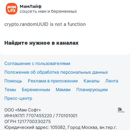
МамЛайф
Ошибка на странице
соцсеть мам и беременных
crypto.randomUUID is not a function
Найдите нужное в каналах
Соглашение с пользователями
Положение об обработке персональных данных
Помощь
Реклама в приложении
Каналы
Лента
Темы
Беременным
Мамам
Планирующим
Пресс-центр
ООО «Мам Софт»
ИНН/КПП 7707455220 / 770101001
ОГРН 1217700330275
Юридический адрес: 105082, Город Москва, вн.тер.г.