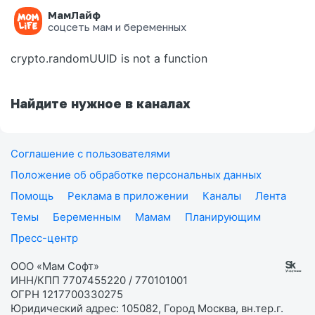
МамЛайф
Ошибка на странице
соцсеть мам и беременных
crypto.randomUUID is not a function
Найдите нужное в каналах
Соглашение с пользователями
Положение об обработке персональных данных
Помощь
Реклама в приложении
Каналы
Лента
Темы
Беременным
Мамам
Планирующим
Пресс-центр
ООО «Мам Софт»
ИНН/КПП 7707455220 / 770101001
ОГРН 1217700330275
Юридический адрес: 105082, Город Москва, вн.тер.г.