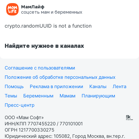
МамЛайф
Ошибка на странице
соцсеть мам и беременных
crypto.randomUUID is not a function
Найдите нужное в каналах
Соглашение с пользователями
Положение об обработке персональных данных
Помощь
Реклама в приложении
Каналы
Лента
Темы
Беременным
Мамам
Планирующим
Пресс-центр
ООО «Мам Софт»
ИНН/КПП 7707455220 / 770101001
ОГРН 1217700330275
Юридический адрес: 105082, Город Москва, вн.тер.г.