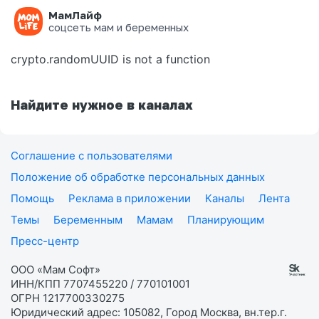
МамЛайф
Ошибка на странице
соцсеть мам и беременных
crypto.randomUUID is not a function
Найдите нужное в каналах
Соглашение с пользователями
Положение об обработке персональных данных
Помощь
Реклама в приложении
Каналы
Лента
Темы
Беременным
Мамам
Планирующим
Пресс-центр
ООО «Мам Софт»
ИНН/КПП 7707455220 / 770101001
ОГРН 1217700330275
Юридический адрес: 105082, Город Москва, вн.тер.г.