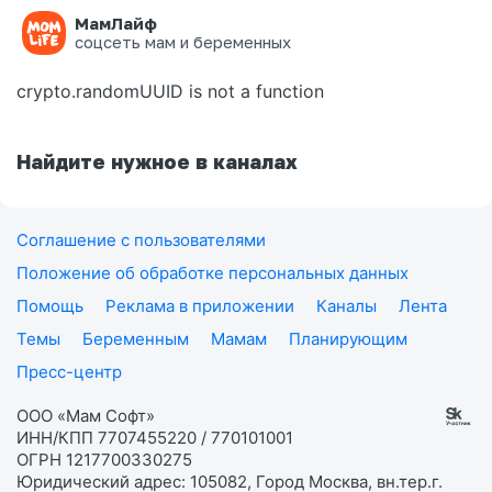
МамЛайф
Ошибка на странице
соцсеть мам и беременных
crypto.randomUUID is not a function
Найдите нужное в каналах
Соглашение с пользователями
Положение об обработке персональных данных
Помощь
Реклама в приложении
Каналы
Лента
Темы
Беременным
Мамам
Планирующим
Пресс-центр
ООО «Мам Софт»
ИНН/КПП 7707455220 / 770101001
ОГРН 1217700330275
Юридический адрес: 105082, Город Москва, вн.тер.г.