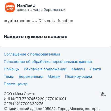
МамЛайф
Ошибка на странице
соцсеть мам и беременных
crypto.randomUUID is not a function
Найдите нужное в каналах
Соглашение с пользователями
Положение об обработке персональных данных
Помощь
Реклама в приложении
Каналы
Лента
Темы
Беременным
Мамам
Планирующим
Пресс-центр
ООО «Мам Софт»
ИНН/КПП 7707455220 / 770101001
ОГРН 1217700330275
Юридический адрес: 105082, Город Москва, вн.тер.г.