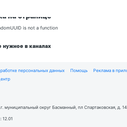
а на странице
ndomUUID is not a function
 нужное в каналах
работке персональных данных
Помощь
Реклама в при
центр
г. муниципальный округ Басманный, пл Спартаковская, д. 14,
 12.01