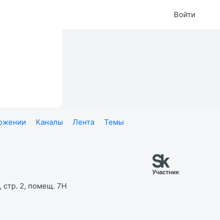
Войти
ложении
Каналы
Лента
Темы
 стр. 2, помещ. 7Н