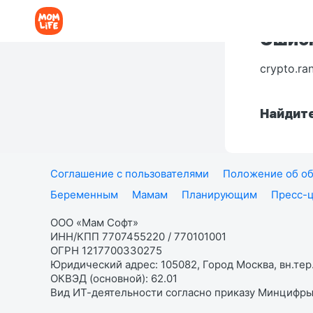
Ошибк
crypto.ra
Найдите
Соглашение с пользователями
Положение об об
Беременным
Мамам
Планирующим
Пресс-
ООО «Мам Софт»
ИНН/КПП 7707455220 / 770101001
ОГРН 1217700330275
Юридический адрес: 105082, Город Москва, вн.тер.
ОКВЭД (основной): 62.01
Вид ИТ-деятельности согласно приказу Минцифры: