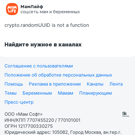
МамЛайф
Ошибка на странице
соцсеть мам и беременных
crypto.randomUUID is not a function
Найдите нужное в каналах
Соглашение с пользователями
Положение об обработке персональных данных
Помощь
Реклама в приложении
Каналы
Лента
Темы
Беременным
Мамам
Планирующим
Пресс-центр
ООО «Мам Софт»
ИНН/КПП 7707455220 / 770101001
ОГРН 1217700330275
Юридический адрес: 105082, Город Москва, вн.тер.г.