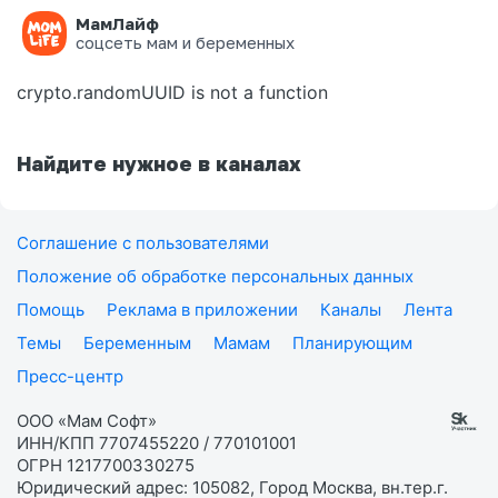
МамЛайф
Ошибка на странице
соцсеть мам и беременных
crypto.randomUUID is not a function
Найдите нужное в каналах
Соглашение с пользователями
Положение об обработке персональных данных
Помощь
Реклама в приложении
Каналы
Лента
Темы
Беременным
Мамам
Планирующим
Пресс-центр
ООО «Мам Софт»
ИНН/КПП 7707455220 / 770101001
ОГРН 1217700330275
Юридический адрес: 105082, Город Москва, вн.тер.г.