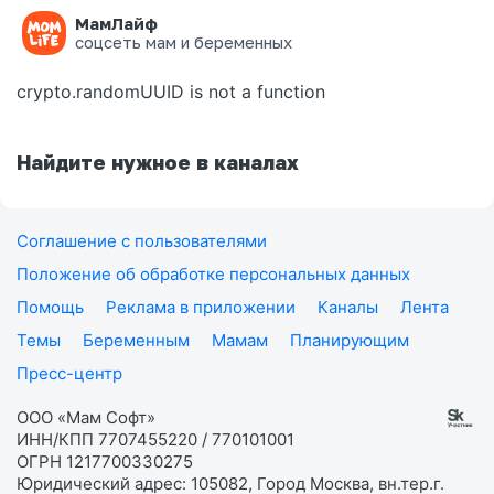
МамЛайф
Ошибка на странице
соцсеть мам и беременных
crypto.randomUUID is not a function
Найдите нужное в каналах
Соглашение с пользователями
Положение об обработке персональных данных
Помощь
Реклама в приложении
Каналы
Лента
Темы
Беременным
Мамам
Планирующим
Пресс-центр
ООО «Мам Софт»
ИНН/КПП 7707455220 / 770101001
ОГРН 1217700330275
Юридический адрес: 105082, Город Москва, вн.тер.г.