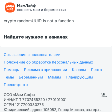
МамЛайф
Ошибка на странице
соцсеть мам и беременных
crypto.randomUUID is not a function
Найдите нужное в каналах
Соглашение с пользователями
Положение об обработке персональных данных
Помощь
Реклама в приложении
Каналы
Лента
Темы
Беременным
Мамам
Планирующим
Пресс-центр
ООО «Мам Софт»
ИНН/КПП 7707455220 / 770101001
ОГРН 1217700330275
Юридический адрес: 105082, Город Москва, вн.тер.г.