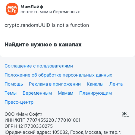
МамЛайф
Ошибка на странице
соцсеть мам и беременных
crypto.randomUUID is not a function
Найдите нужное в каналах
Соглашение с пользователями
Положение об обработке персональных данных
Помощь
Реклама в приложении
Каналы
Лента
Темы
Беременным
Мамам
Планирующим
Пресс-центр
ООО «Мам Софт»
ИНН/КПП 7707455220 / 770101001
ОГРН 1217700330275
Юридический адрес: 105082, Город Москва, вн.тер.г.