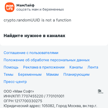
МамЛайф
Ошибка на странице
соцсеть мам и беременных
crypto.randomUUID is not a function
Найдите нужное в каналах
Соглашение с пользователями
Положение об обработке персональных данных
Помощь
Реклама в приложении
Каналы
Лента
Темы
Беременным
Мамам
Планирующим
Пресс-центр
ООО «Мам Софт»
ИНН/КПП 7707455220 / 770101001
ОГРН 1217700330275
Юридический адрес: 105082, Город Москва, вн.тер.г.