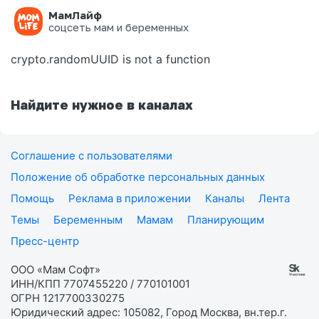
МамЛайф
Ошибка на странице
соцсеть мам и беременных
crypto.randomUUID is not a function
Найдите нужное в каналах
Соглашение с пользователями
Положение об обработке персональных данных
Помощь
Реклама в приложении
Каналы
Лента
Темы
Беременным
Мамам
Планирующим
Пресс-центр
ООО «Мам Софт»
ИНН/КПП 7707455220 / 770101001
ОГРН 1217700330275
Юридический адрес: 105082, Город Москва, вн.тер.г.