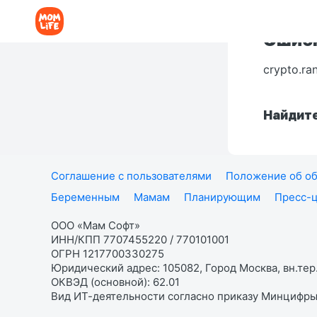
Ошибк
crypto.ra
Найдите
Соглашение с пользователями
Положение об об
Беременным
Мамам
Планирующим
Пресс-
ООО «Мам Софт»
ИНН/КПП 7707455220 / 770101001
ОГРН 1217700330275
Юридический адрес: 105082, Город Москва, вн.тер.
ОКВЭД (основной): 62.01
Вид ИТ-деятельности согласно приказу Минцифры: