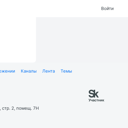
Войти
ложении
Каналы
Лента
Темы
 стр. 2, помещ. 7Н