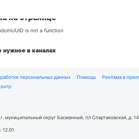
а на странице
ndomUUID is not a function
 нужное в каналах
работке персональных данных
Помощь
Реклама в при
центр
г. муниципальный округ Басманный, пл Спартаковская, д. 14,
 12.01