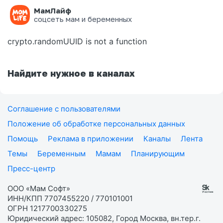
МамЛайф
Ошибка на странице
соцсеть мам и беременных
crypto.randomUUID is not a function
Найдите нужное в каналах
Соглашение с пользователями
Положение об обработке персональных данных
Помощь
Реклама в приложении
Каналы
Лента
Темы
Беременным
Мамам
Планирующим
Пресс-центр
ООО «Мам Софт»
ИНН/КПП 7707455220 / 770101001
ОГРН 1217700330275
Юридический адрес: 105082, Город Москва, вн.тер.г.