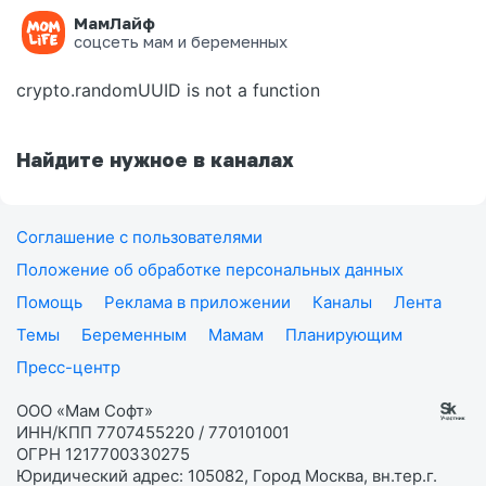
МамЛайф
Ошибка на странице
соцсеть мам и беременных
crypto.randomUUID is not a function
Найдите нужное в каналах
Соглашение с пользователями
Положение об обработке персональных данных
Помощь
Реклама в приложении
Каналы
Лента
Темы
Беременным
Мамам
Планирующим
Пресс-центр
ООО «Мам Софт»
ИНН/КПП 7707455220 / 770101001
ОГРН 1217700330275
Юридический адрес: 105082, Город Москва, вн.тер.г.