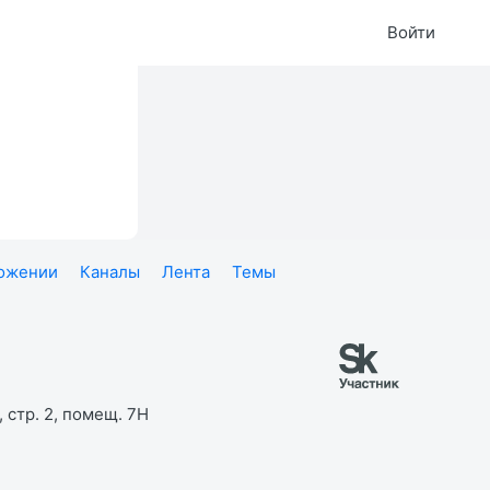
Войти
ложении
Каналы
Лента
Темы
 стр. 2, помещ. 7Н