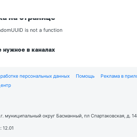
а на странице
ndomUUID is not a function
 нужное в каналах
работке персональных данных
Помощь
Реклама в при
центр
г. муниципальный округ Басманный, пл Спартаковская, д. 14,
 12.01