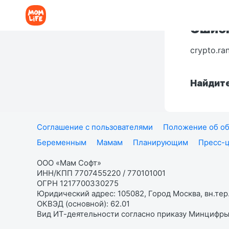
Ошибк
crypto.ra
Найдите
Соглашение с пользователями
Положение об об
Беременным
Мамам
Планирующим
Пресс-
ООО «Мам Софт»
ИНН/КПП 7707455220 / 770101001
ОГРН 1217700330275
Юридический адрес: 105082, Город Москва, вн.тер.
ОКВЭД (основной): 62.01
Вид ИТ-деятельности согласно приказу Минцифры: