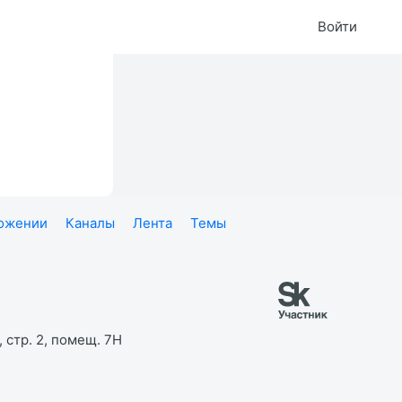
Войти
ложении
Каналы
Лента
Темы
 стр. 2, помещ. 7Н