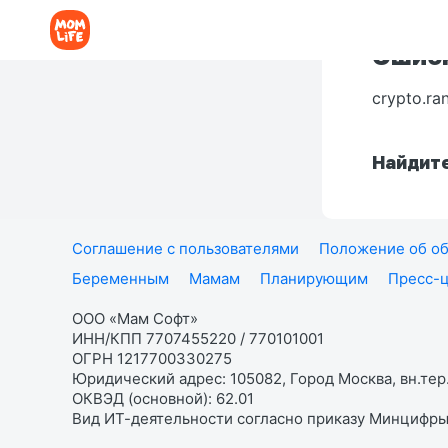
Ошибк
crypto.ra
Найдите
Соглашение с пользователями
Положение об об
Беременным
Мамам
Планирующим
Пресс-
ООО «Мам Софт»
ИНН/КПП 7707455220 / 770101001
ОГРН 1217700330275
Юридический адрес: 105082, Город Москва, вн.тер.
ОКВЭД (основной): 62.01
Вид ИТ-деятельности согласно приказу Минцифры: