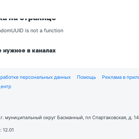
а на странице
ndomUUID is not a function
 нужное в каналах
работке персональных данных
Помощь
Реклама в при
центр
г. муниципальный округ Басманный, пл Спартаковская, д. 14,
 12.01