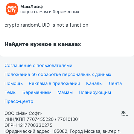
МамЛайф
Ошибка на странице
соцсеть мам и беременных
crypto.randomUUID is not a function
Найдите нужное в каналах
Соглашение с пользователями
Положение об обработке персональных данных
Помощь
Реклама в приложении
Каналы
Лента
Темы
Беременным
Мамам
Планирующим
Пресс-центр
ООО «Мам Софт»
ИНН/КПП 7707455220 / 770101001
ОГРН 1217700330275
Юридический адрес: 105082, Город Москва, вн.тер.г.