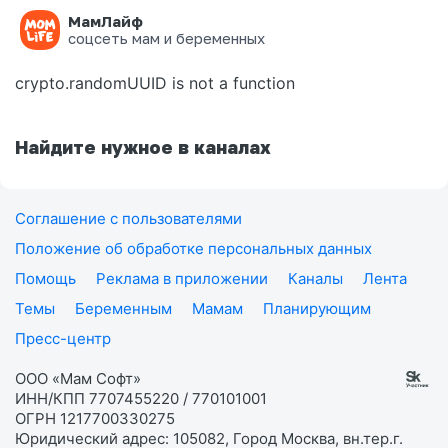
МамЛайф
Ошибка на странице
соцсеть мам и беременных
crypto.randomUUID is not a function
Найдите нужное в каналах
Соглашение с пользователями
Положение об обработке персональных данных
Помощь
Реклама в приложении
Каналы
Лента
Темы
Беременным
Мамам
Планирующим
Пресс-центр
ООО «Мам Софт»
ИНН/КПП 7707455220 / 770101001
ОГРН 1217700330275
Юридический адрес: 105082, Город Москва, вн.тер.г.