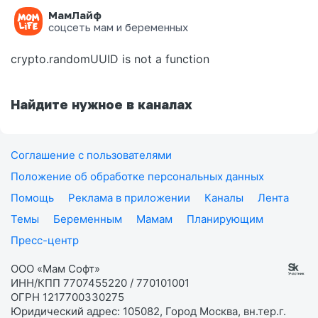
МамЛайф
Ошибка на странице
соцсеть мам и беременных
crypto.randomUUID is not a function
Найдите нужное в каналах
Соглашение с пользователями
Положение об обработке персональных данных
Помощь
Реклама в приложении
Каналы
Лента
Темы
Беременным
Мамам
Планирующим
Пресс-центр
ООО «Мам Софт»
ИНН/КПП 7707455220 / 770101001
ОГРН 1217700330275
Юридический адрес: 105082, Город Москва, вн.тер.г.