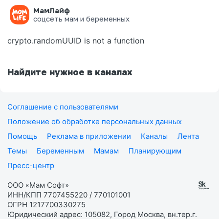
МамЛайф
Ошибка на странице
соцсеть мам и беременных
crypto.randomUUID is not a function
Найдите нужное в каналах
Соглашение с пользователями
Положение об обработке персональных данных
Помощь
Реклама в приложении
Каналы
Лента
Темы
Беременным
Мамам
Планирующим
Пресс-центр
ООО «Мам Софт»
ИНН/КПП 7707455220 / 770101001
ОГРН 1217700330275
Юридический адрес: 105082, Город Москва, вн.тер.г.