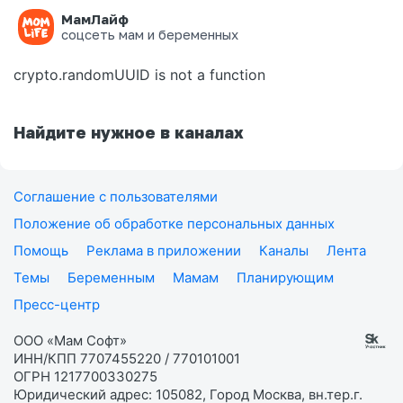
МамЛайф
Ошибка на странице
соцсеть мам и беременных
crypto.randomUUID is not a function
Найдите нужное в каналах
Соглашение с пользователями
Положение об обработке персональных данных
Помощь
Реклама в приложении
Каналы
Лента
Темы
Беременным
Мамам
Планирующим
Пресс-центр
ООО «Мам Софт»
ИНН/КПП 7707455220 / 770101001
ОГРН 1217700330275
Юридический адрес: 105082, Город Москва, вн.тер.г.