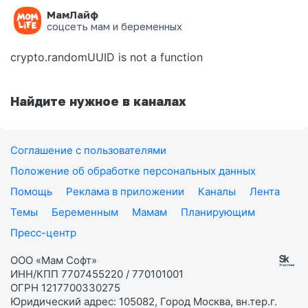
МамЛайф
Ошибка на странице
соцсеть мам и беременных
crypto.randomUUID is not a function
Найдите нужное в каналах
Соглашение с пользователями
Положение об обработке персональных данных
Помощь
Реклама в приложении
Каналы
Лента
Темы
Беременным
Мамам
Планирующим
Пресс-центр
ООО «Мам Софт»
ИНН/КПП 7707455220 / 770101001
ОГРН 1217700330275
Юридический адрес: 105082, Город Москва, вн.тер.г.