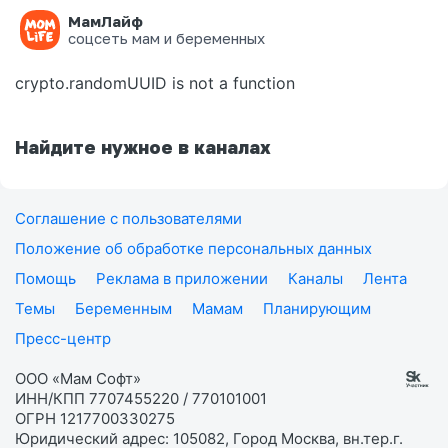
МамЛайф
Ошибка на странице
соцсеть мам и беременных
crypto.randomUUID is not a function
Найдите нужное в каналах
Соглашение с пользователями
Положение об обработке персональных данных
Помощь
Реклама в приложении
Каналы
Лента
Темы
Беременным
Мамам
Планирующим
Пресс-центр
ООО «Мам Софт»
ИНН/КПП 7707455220 / 770101001
ОГРН 1217700330275
Юридический адрес: 105082, Город Москва, вн.тер.г.