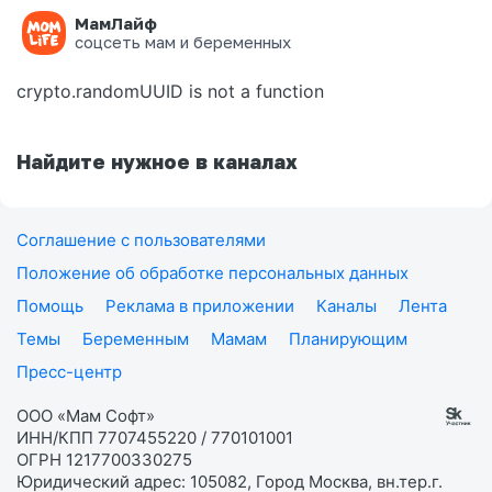
МамЛайф
Ошибка на странице
соцсеть мам и беременных
crypto.randomUUID is not a function
Найдите нужное в каналах
Соглашение с пользователями
Положение об обработке персональных данных
Помощь
Реклама в приложении
Каналы
Лента
Темы
Беременным
Мамам
Планирующим
Пресс-центр
ООО «Мам Софт»
ИНН/КПП 7707455220 / 770101001
ОГРН 1217700330275
Юридический адрес: 105082, Город Москва, вн.тер.г.