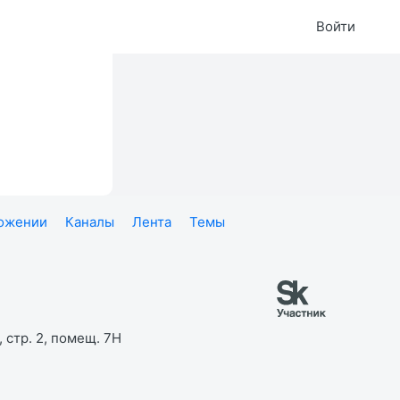
Войти
ложении
Каналы
Лента
Темы
 стр. 2, помещ. 7Н