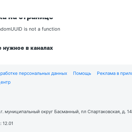
а на странице
ndomUUID is not a function
 нужное в каналах
работке персональных данных
Помощь
Реклама в при
центр
г. муниципальный округ Басманный, пл Спартаковская, д. 14,
 12.01