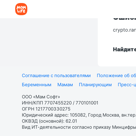
Ошибк
crypto.ra
Найдите
Соглашение с пользователями
Положение об об
Беременным
Мамам
Планирующим
Пресс-
ООО «Мам Софт»
ИНН/КПП 7707455220 / 770101001
ОГРН 1217700330275
Юридический адрес: 105082, Город Москва, вн.тер.
ОКВЭД (основной): 62.01
Вид ИТ-деятельности согласно приказу Минцифры: