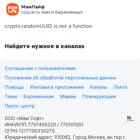
МамЛайф
Ошибка на странице
соцсеть мам и беременных
crypto.randomUUID is not a function
Найдите нужное в каналах
Соглашение с пользователями
Положение об обработке персональных данных
Помощь
Реклама в приложении
Каналы
Лента
Темы
Беременным
Мамам
Планирующим
Пресс-центр
ООО «Мам Софт»
ИНН/КПП 7707455220 / 770101001
ОГРН 1217700330275
Юридический адрес: 105082, Город Москва, вн.тер.г.