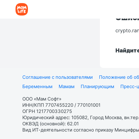
Ошибк
crypto.ra
Найдите
Соглашение с пользователями
Положение об об
Беременным
Мамам
Планирующим
Пресс-
ООО «Мам Софт»
ИНН/КПП 7707455220 / 770101001
ОГРН 1217700330275
Юридический адрес: 105082, Город Москва, вн.тер.
ОКВЭД (основной): 62.01
Вид ИТ-деятельности согласно приказу Минцифры: