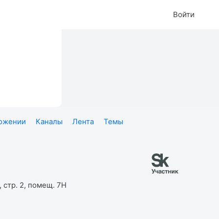
Войти
ложении
Каналы
Лента
Темы
 стр. 2, помещ. 7Н