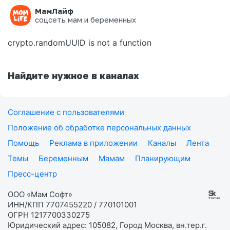
МамЛайф
Ошибка на странице
соцсеть мам и беременных
crypto.randomUUID is not a function
Найдите нужное в каналах
Соглашение с пользователями
Положение об обработке персональных данных
Помощь
Реклама в приложении
Каналы
Лента
Темы
Беременным
Мамам
Планирующим
Пресс-центр
ООО «Мам Софт»
ИНН/КПП 7707455220 / 770101001
ОГРН 1217700330275
Юридический адрес: 105082, Город Москва, вн.тер.г.