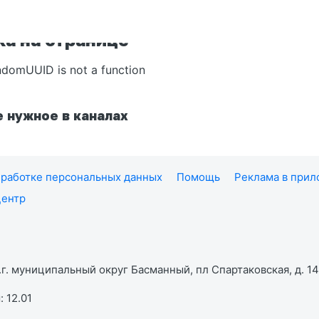
а на странице
ndomUUID is not a function
 нужное в каналах
работке персональных данных
Помощь
Реклама в при
центр
г. муниципальный округ Басманный, пл Спартаковская, д. 14,
 12.01