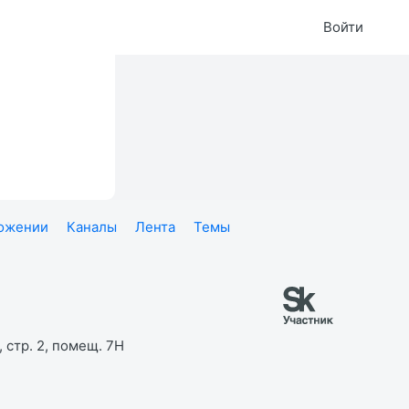
Войти
ложении
Каналы
Лента
Темы
 стр. 2, помещ. 7Н