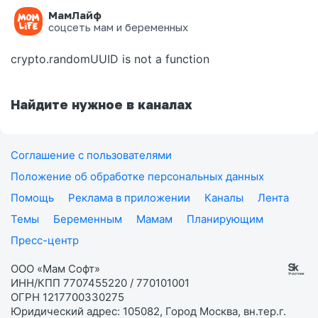
МамЛайф
Ошибка на странице
соцсеть мам и беременных
crypto.randomUUID is not a function
Найдите нужное в каналах
Соглашение с пользователями
Положение об обработке персональных данных
Помощь
Реклама в приложении
Каналы
Лента
Темы
Беременным
Мамам
Планирующим
Пресс-центр
ООО «Мам Софт»
ИНН/КПП 7707455220 / 770101001
ОГРН 1217700330275
Юридический адрес: 105082, Город Москва, вн.тер.г.