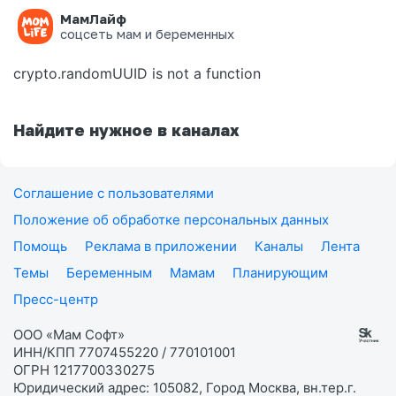
МамЛайф
Ошибка на странице
соцсеть мам и беременных
crypto.randomUUID is not a function
Найдите нужное в каналах
Соглашение с пользователями
Положение об обработке персональных данных
Помощь
Реклама в приложении
Каналы
Лента
Темы
Беременным
Мамам
Планирующим
Пресс-центр
ООО «Мам Софт»
ИНН/КПП 7707455220 / 770101001
ОГРН 1217700330275
Юридический адрес: 105082, Город Москва, вн.тер.г.