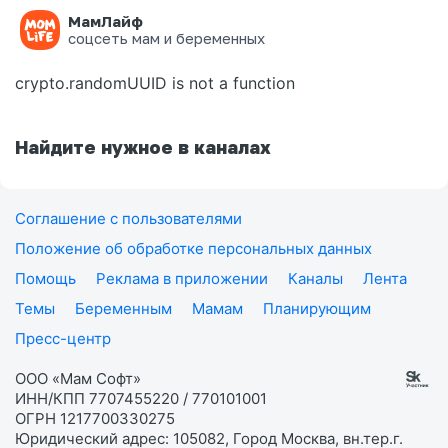
МамЛайф
Ошибка на странице
соцсеть мам и беременных
crypto.randomUUID is not a function
Найдите нужное в каналах
Соглашение с пользователями
Положение об обработке персональных данных
Помощь
Реклама в приложении
Каналы
Лента
Темы
Беременным
Мамам
Планирующим
Пресс-центр
ООО «Мам Софт»
ИНН/КПП 7707455220 / 770101001
ОГРН 1217700330275
Юридический адрес: 105082, Город Москва, вн.тер.г.