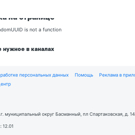
а на странице
ndomUUID is not a function
 нужное в каналах
работке персональных данных
Помощь
Реклама в при
центр
г. муниципальный округ Басманный, пл Спартаковская, д. 14,
 12.01