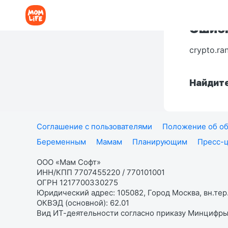
Ошибк
crypto.ra
Найдите
Соглашение с пользователями
Положение об об
Беременным
Мамам
Планирующим
Пресс-
ООО «Мам Софт»
ИНН/КПП 7707455220 / 770101001
ОГРН 1217700330275
Юридический адрес: 105082, Город Москва, вн.тер.
ОКВЭД (основной): 62.01
Вид ИТ-деятельности согласно приказу Минцифры: