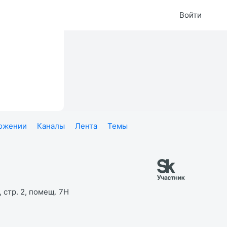
Войти
ложении
Каналы
Лента
Темы
 стр. 2, помещ. 7Н