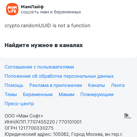
МамЛайф
Ошибка на странице
соцсеть мам и беременных
crypto.randomUUID is not a function
Найдите нужное в каналах
Соглашение с пользователями
Положение об обработке персональных данных
Помощь
Реклама в приложении
Каналы
Лента
Темы
Беременным
Мамам
Планирующим
Пресс-центр
ООО «Мам Софт»
ИНН/КПП 7707455220 / 770101001
ОГРН 1217700330275
Юридический адрес: 105082, Город Москва, вн.тер.г.