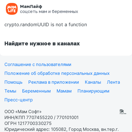
МамЛайф
Ошибка на странице
соцсеть мам и беременных
crypto.randomUUID is not a function
Найдите нужное в каналах
Соглашение с пользователями
Положение об обработке персональных данных
Помощь
Реклама в приложении
Каналы
Лента
Темы
Беременным
Мамам
Планирующим
Пресс-центр
ООО «Мам Софт»
ИНН/КПП 7707455220 / 770101001
ОГРН 1217700330275
Юридический адрес: 105082, Город Москва, вн.тер.г.