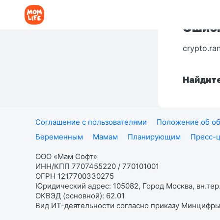
Ошибк
crypto.ra
Найдите
Соглашение с пользователями
Положение об об
Беременным
Мамам
Планирующим
Пресс-
ООО «Мам Софт»
ИНН/КПП 7707455220 / 770101001
ОГРН 1217700330275
Юридический адрес: 105082, Город Москва, вн.тер.
ОКВЭД (основной): 62.01
Вид ИТ-деятельности согласно приказу Минцифры: