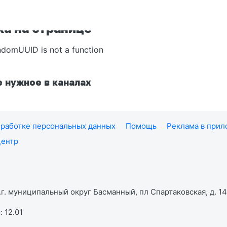
а на странице
ndomUUID is not a function
 нужное в каналах
работке персональных данных
Помощь
Реклама в при
центр
г. муниципальный округ Басманный, пл Спартаковская, д. 14,
 12.01