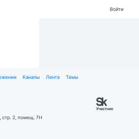
Войти
ложении
Каналы
Лента
Темы
 стр. 2, помещ. 7Н