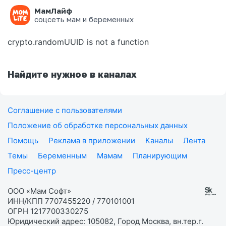
МамЛайф
Ошибка на странице
соцсеть мам и беременных
crypto.randomUUID is not a function
Найдите нужное в каналах
Соглашение с пользователями
Положение об обработке персональных данных
Помощь
Реклама в приложении
Каналы
Лента
Темы
Беременным
Мамам
Планирующим
Пресс-центр
ООО «Мам Софт»
ИНН/КПП 7707455220 / 770101001
ОГРН 1217700330275
Юридический адрес: 105082, Город Москва, вн.тер.г.