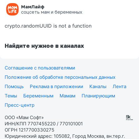
МамЛайф
Ошибка на странице
соцсеть мам и беременных
crypto.randomUUID is not a function
Найдите нужное в каналах
Соглашение с пользователями
Положение об обработке персональных данных
Помощь
Реклама в приложении
Каналы
Лента
Темы
Беременным
Мамам
Планирующим
Пресс-центр
ООО «Мам Софт»
ИНН/КПП 7707455220 / 770101001
ОГРН 1217700330275
Юридический адрес: 105082, Город Москва, вн.тер.г.