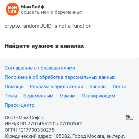
МамЛайф
Ошибка на странице
соцсеть мам и беременных
crypto.randomUUID is not a function
Найдите нужное в каналах
Соглашение с пользователями
Положение об обработке персональных данных
Помощь
Реклама в приложении
Каналы
Лента
Темы
Беременным
Мамам
Планирующим
Пресс-центр
ООО «Мам Софт»
ИНН/КПП 7707455220 / 770101001
ОГРН 1217700330275
Юридический адрес: 105082, Город Москва, вн.тер.г.